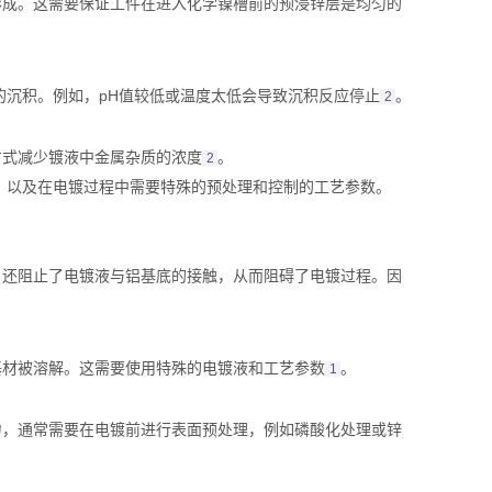
成。这需要保证工件在进入化学镍槽前的预浸锌层是均匀的‌
的沉积。例如，pH值较低或温度太低会导致沉积反应停止‌
。
2
式减少镀液中金属杂质的浓度‌
。
2
，以及在电镀过程中需要特殊的预处理和控制的工艺参数。
，还阻止了电镀液与铝基底的接触，从而阻碍了电镀过程。因
材被溶解。这需要使用特殊的电镀液和工艺参数‌
。
1
力，通常需要在电镀前进行表面预处理，例如磷酸化处理或锌