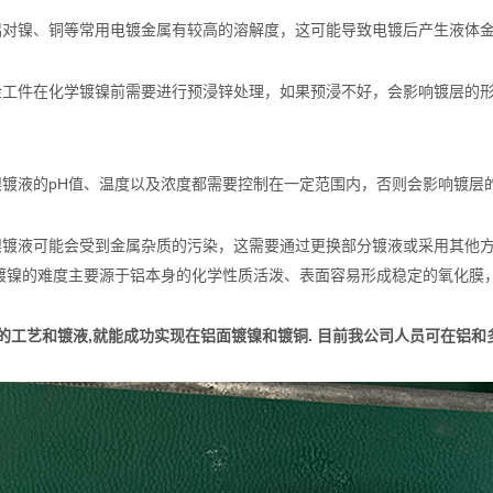
：铝对镍、铜等常用电镀金属有较高的溶解度，这可能导致电镀后产生液体金
合金工件在化学镀镍前需要进行预浸锌处理，如果预浸不好，会影响镀层的形
镍镀液的pH值、温度以及浓度都需要控制在一定范围内，否则会影响镀层
镍镀液可能会受到金属杂质的污染，这需要通过更换部分镀液或采用其他方
镀镍的难度主要源于铝本身的化学性质活泼、表面容易形成稳定的氧化膜
的工艺和镀液,就能成功实现在铝面镀镍和镀铜. 目前我公司人员可在铝和多