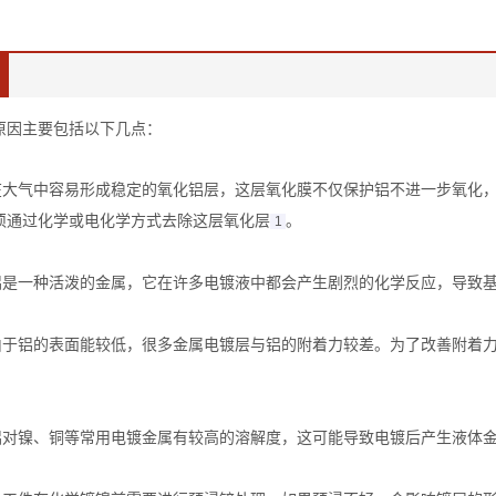
的原因主要包括以下几点：
铝在大气中容易形成稳定的氧化铝层，这层氧化膜不仅保护铝不进一步氧化
须通过化学或电化学方式去除这层氧化层‌
。
1
：铝是一种活泼的金属，它在许多电镀液中都会产生剧烈的化学反应，导致基
：由于铝的表面能较低，很多金属电镀层与铝的附着力较差。为了改善附着
：铝对镍、铜等常用电镀金属有较高的溶解度，这可能导致电镀后产生液体金