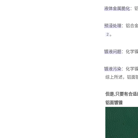
液体金属脆化
‌
预浸处理
‌：铝
。
2
镀液问题
‌：化学
镀液污染
‌：化学
综上所述，铝面
但是,只要有合适
铝面镀镍