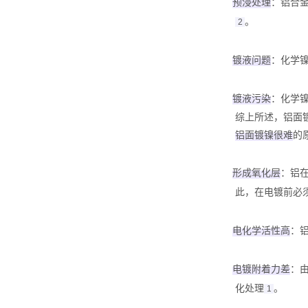
预浸处理
‌：铝
。
2
镀液问题
‌：化学
镀液污染
‌：化学
综上所述，铝面
铝面镀镍很难
‌
形成氧化层
‌：
此，在电镀前必
电化学活性高
‌
电镀附着力差
‌
化处理‌
。
1