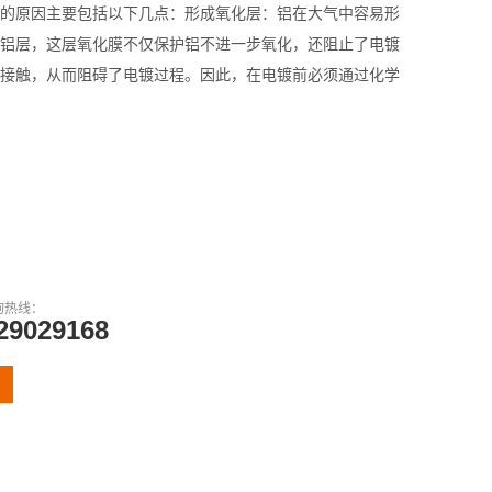
难‌的原因主要包括以下几点：‌形成氧化层‌：铝在大气中容易形
铝层，这层氧化膜不仅保护铝不进一步氧化，还阻止了电镀
接触，从而阻碍了电镀过程。因此，在电镀前必须通过化学
询热线：
29029168