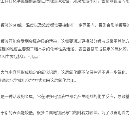
合金工件在化学镀镍前需要进行预浸锌处理，如果预浸不好，会影响镀层的形
镍镀液的pH值、温度以及浓度都需要控制在一定范围内，否则会影响镀层
镍镀液可能会受到金属杂质的污染，这需要通过更换部分镀液或采用其他方
镀镍的难度主要源于铝本身的化学性质活泼、表面容易形成稳定的氧化膜
的原因主要包括以下几点：
铝在大气中容易形成稳定的氧化铝层，这层氧化膜不仅保护铝不进一步氧化
须通过化学或电化学方式去除这层氧化层‌
。
1
：铝是一种活泼的金属，它在许多电镀液中都会产生剧烈的化学反应，导致基
：由于铝的表面能较低，很多金属电镀层与铝的附着力较差。为了改善附着