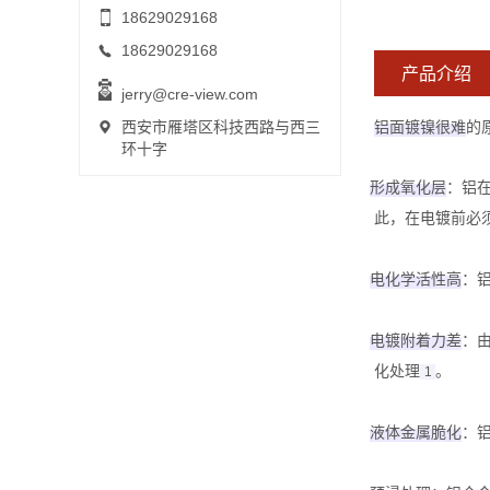
18629029168
18629029168
产品介绍
jerry@cre-view.com
西安市雁塔区科技西路与西三
铝面镀镍很难
‌
环十字
形成氧化层
‌：
此，在电镀前必
电化学活性高
‌
电镀附着力差
‌
化处理‌
。
1
液体金属脆化
‌