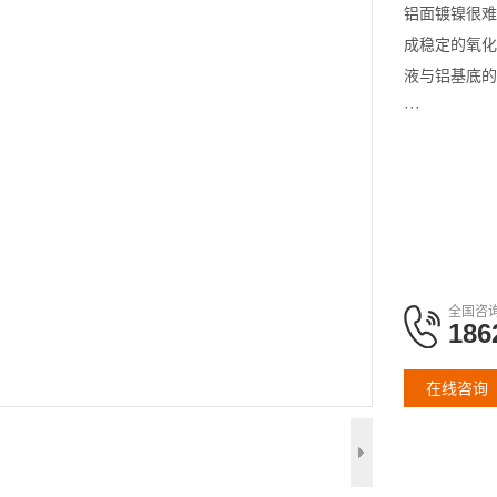
‌铝面镀镍很
成稳定的氧化
液与铝基底的
···
全国咨
186
在线咨询